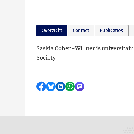
Overzicht
Contact
Publicaties
Saskia Cohen-Willner is universitair 
Society
Delen op Facebook
Delen via Bluesky
Delen op LinkedIn
Delen via WhatsApp
Delen via Mastodon