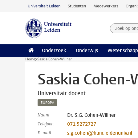
Ga naar hoofdinhoud
Universiteit Leiden
Studenten
Medewerkers
Organi
Zoek op on
Zoekterm
Onderzoek
Onderwijs
Wetenschapp
Home
Saskia Cohen-Willner
Saskia Cohen-W
Universitair docent
EUROPA
Dr. S.G. Cohen-Willner
Naam
071 5272727
Telefoon
s.g.cohen@hum.leidenuniv.nl
E-mail