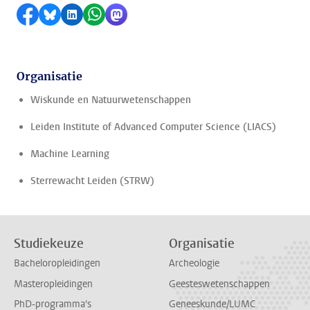
Delen op Facebook
Delen via Bluesky
Delen op LinkedIn
Delen via WhatsApp
Delen via Mastodon
Organisatie
Wiskunde en Natuurwetenschappen
Leiden Institute of Advanced Computer Science (LIACS)
Machine Learning
Sterrewacht Leiden (STRW)
Studiekeuze
Organisatie
Bacheloropleidingen
Archeologie
Masteropleidingen
Geesteswetenschappen
PhD-programma's
Geneeskunde/LUMC