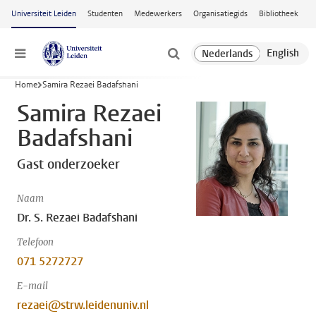
Ga naar hoofdinhoud
Universiteit Leiden
Studenten
Medewerkers
Organisatiegids
Bibliotheek
Menu
Home
Samira Rezaei Badafshani
Samira Rezaei
Badafshani
Gast onderzoeker
Naam
Dr. S. Rezaei Badafshani
Telefoon
071 5272727
E-mail
rezaei@strw.leidenuniv.nl