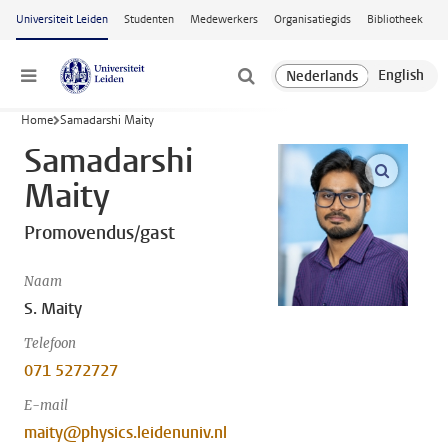
Ga naar hoofdinhoud
Universiteit Leiden
Studenten
Medewerkers
Organisatiegids
Bibliotheek
Menu
Home
Samadarshi Maity
Samadarshi
open m
Maity
Promovendus/gast
Naam
S. Maity
Telefoon
071 5272727
E-mail
maity@physics.leidenuniv.nl