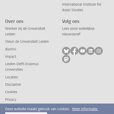
International Institute for
Asian Studies
Over ons
Volg ons
Werken bij de Universiteit
Lees onze wekelijkse
Leiden
nieuwsbrief
Steun de Universiteit Leiden
Alumni
Volg ons op bluesky
Volg ons op facebo
Volg ons op yo
Volg ons op
Volg on
Impact
Volg ons op mastodon
Leiden-Delft-Erasmus
Universities
Locaties
Disclaimer
Cookies
Privacy
Contact
Deze website maakt gebruik van cookies.
Meer informatie.