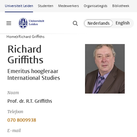
Ga naar hoofdinhoud
Universiteit Leiden
Studenten
Medewerkers
Organisatiegids
Bibliotheek
Menu
Home
Richard Griffiths
Richard
Griffiths
Emeritus hoogleraar
International Studies
Naam
Prof. dr. R.T. Griffiths
Telefoon
070 8009938
E-mail