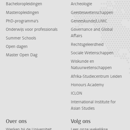
Bacheloropleidingen
Archeologie
Masteropleidingen
Geesteswetenschappen
PhD-programma's
Geneeskunde/LUMC
Onderwijs voor professionals
Governance and Global
Affairs
Summer Schools
Rechtsgeleerdheid
Open dagen
Sociale Wetenschappen
Master Open Dag
Wiskunde en
Natuurwetenschappen
Afrika-Studiecentrum Leiden
Honours Academy
ICLON
International Institute for
Asian Studies
Over ons
Volg ons
Werken bij de Universiteit
Lees onze wekelijkse