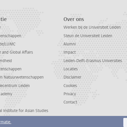
tie
Over ons
e
Werken bij de Universiteit Leiden
tenschappen
Steun de Universiteit Leiden
de/LUMC
Alumni
and Global Affairs
Impact
erdheid
Leiden-Delft-Erasmus Universities
tenschappen
Locaties
en Natuurwetenschappen
Disclaimer
diecentrum Leiden
Cookies
cademy
Privacy
Contact
l Institute for Asian Studies
rmatie.