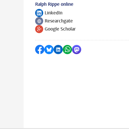
Ralph Rippe online
LinkedIn
Volg ons op
Researchgate
Volg ons op
Google Scholar
Volg ons op
Delen op Facebook
Delen via Bluesky
Delen op LinkedIn
Delen via WhatsApp
Delen via Mastodon