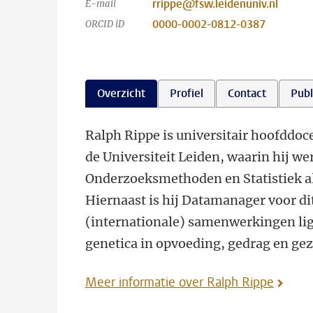
rrippe@fsw.leidenuniv.nl
E-mail
0000-0002-0812-0387
ORCID iD
Overzicht
Profiel
Contact
Publ
Ralph Rippe is universitair hoofddo
de Universiteit Leiden, waarin hij 
Onderzoeksmethoden en Statistiek al
Hiernaast is hij Datamanager voor di
(internationale) samenwerkingen ligge
genetica in opvoeding, gedrag en gez
Meer informatie over Ralph Rippe