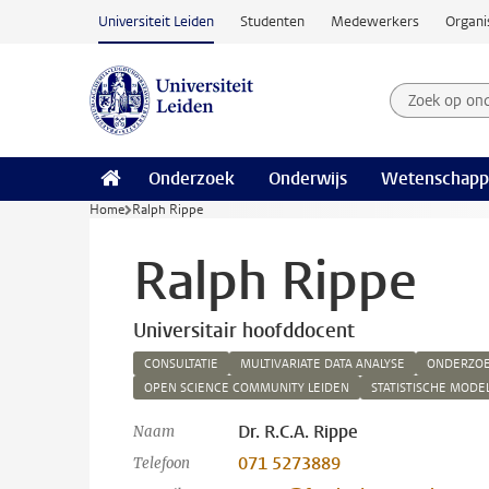
Ga naar hoofdinhoud
Universiteit Leiden
Studenten
Medewerkers
Organi
Zoek op on
Zoekterm
Onderzoek
Onderwijs
Wetenschapp
Home
Ralph Rippe
Ralph Rippe
Universitair hoofddocent
CONSULTATIE
MULTIVARIATE DATA ANALYSE
ONDERZO
OPEN SCIENCE COMMUNITY LEIDEN
STATISTISCHE MODE
Dr. R.C.A. Rippe
Naam
071 5273889
Telefoon