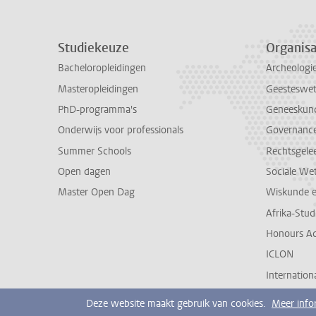
Studiekeuze
Organisa
Bacheloropleidingen
Archeologi
Masteropleidingen
Geesteswe
PhD-programma's
Geneeskun
Onderwijs voor professionals
Governance 
Summer Schools
Rechtsgele
Open dagen
Sociale We
Master Open Dag
Wiskunde 
Afrika-Stu
Honours A
ICLON
Internationa
Deze website maakt gebruik van cookies.
Meer info