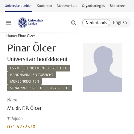
Ga naar hoofdinhoud
Universiteit Leiden
Studenten
Medewerkers
Organisatiegids
Bibliotheek
Menu
Home
Pinar Ölcer
Pinar Ölcer
Universitair hoofddocent
EVRM
FUNDAMENTELE RECHTEN
HANDHAVING EN TOEZICHT
MENSENRECHTEN
STRAFPROCESRECHT
STRAFRECHT
Naam
Mr. dr. F.P. Ölcer
Telefoon
071 5277520