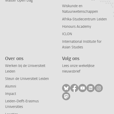
Master Open Dag
Wiskunde en
Natuurwetenschappen
Afrika-Studiecentrum Leiden
Honours Academy
ICLON
International Institute for
Asian Studies
Over ons
Volg ons
Werken bij de Universiteit
Lees onze wekelijkse
Leiden
nieuwsbrief
Steun de Universiteit Leiden
Alumni
Volg ons op bluesky
Volg ons op facebo
Volg ons op yo
Volg ons op
Volg on
Impact
Volg ons op mastodon
Leiden-Delft-Erasmus
Universities