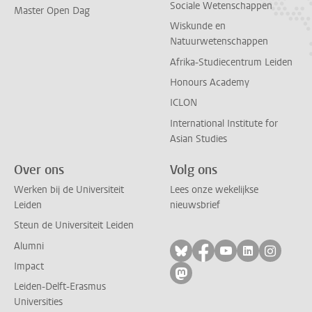
Sociale Wetenschappen
Master Open Dag
Wiskunde en
Natuurwetenschappen
Afrika-Studiecentrum Leiden
Honours Academy
ICLON
International Institute for
Asian Studies
Over ons
Volg ons
Werken bij de Universiteit
Lees onze wekelijkse
Leiden
nieuwsbrief
Steun de Universiteit Leiden
Alumni
Volg ons op bluesky
Volg ons op facebo
Volg ons op yo
Volg ons op
Volg on
Impact
Volg ons op mastodon
Leiden-Delft-Erasmus
Universities