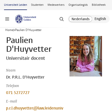
Ga naar hoofdinhoud
Universiteit Leiden
Studenten
Medewerkers
Organisatiegids
Bibliotheek
Menu
Home
Paulien D'Huyvetter
Paulien
D'Huyvetter
Universitair docent
Naam
Dr. P.R.L. D'Huyvetter
Telefoon
071 5272727
E-mail
p.r.l.dhuyvetter@law.leidenuniv