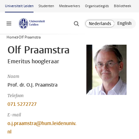
Ga naar hoofdinhoud
Universiteit Leiden
Studenten
Medewerkers
Organisatiegids
Bibliotheek
Menu
Home
Olf Praamstra
Olf Praamstra
Emeritus hoogleraar
Naam
Prof. dr. O.J. Praamstra
Telefoon
071 5272727
E-mail
o.j.praamstra@hum.leidenuniv.
nl