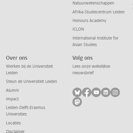
Natuurwetenschappen
Afrika-Studiecentrum Leiden
Honours Academy
ICLON
International Institute for
Asian Studies
Over ons
Volg ons
Werken bij de Universiteit
Lees onze wekelijkse
Leiden
nieuwsbrief
Steun de Universiteit Leiden
Alumni
Volg ons op bluesky
Volg ons op facebo
Volg ons op yo
Volg ons op
Volg on
Impact
Volg ons op mastodon
Leiden-Delft-Erasmus
Universities
Locaties
Disclaimer