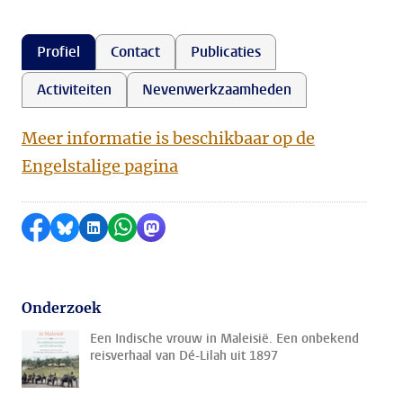
Profiel
Contact
Publicaties
Activiteiten
Nevenwerkzaamheden
Meer informatie is beschikbaar op de
Engelstalige pagina
Delen op Facebook
Delen via Bluesky
Delen op LinkedIn
Delen via WhatsApp
Delen via Mastodon
Onderzoek
Een Indische vrouw in Maleisië. Een onbekend
reisverhaal van Dé-Lilah uit 1897