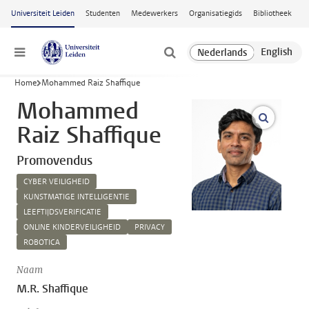
Ga naar hoofdinhoud
Universiteit Leiden
Studenten
Medewerkers
Organisatiegids
Bibliotheek
Menu
Home
Mohammed Raiz Shaffique
Mohammed
open m
Raiz Shaffique
Promovendus
CYBER VEILIGHEID
KUNSTMATIGE INTELLIGENTIE
LEEFTIJDSVERIFICATIE
ONLINE KINDERVEILIGHEID
PRIVACY
ROBOTICA
Naam
M.R. Shaffique