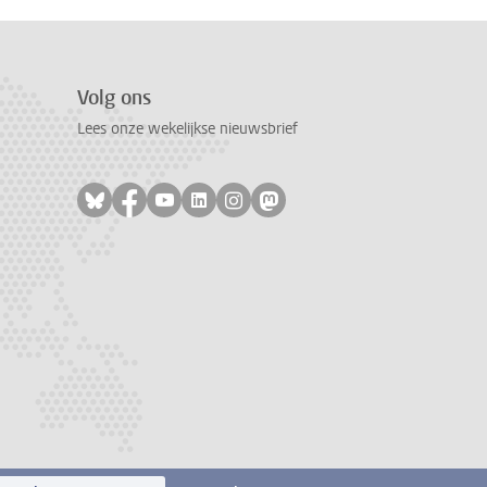
Volg ons
Lees onze wekelijkse nieuwsbrief
Volg ons op bluesky
Volg ons op facebook
Volg ons op youtube
Volg ons op linkedin
Volg ons op instagram
Volg ons op mastodon