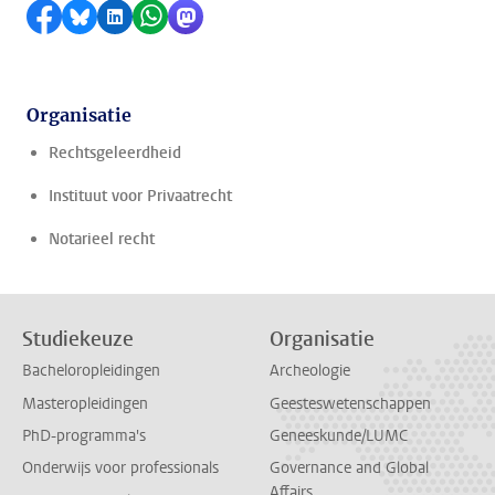
Delen op Facebook
Delen via Bluesky
Delen op LinkedIn
Delen via WhatsApp
Delen via Mastodon
Organisatie
Rechtsgeleerdheid
Instituut voor Privaatrecht
Notarieel recht
Studiekeuze
Organisatie
Bacheloropleidingen
Archeologie
Masteropleidingen
Geesteswetenschappen
PhD-programma's
Geneeskunde/LUMC
Onderwijs voor professionals
Governance and Global
Affairs