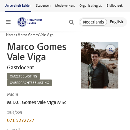
Ga naar hoofdinhoud
Universiteit Leiden
Studenten
Medewerkers
Organisatiegids
Bibliotheek
Menu
Home
Marco Gomes Vale Viga
Marco Gomes
open m
Vale Viga
Gastdocent
OMZETBELASTING
OVERDRACHTSBELASTING
Naam
M.D.C. Gomes Vale Viga MSc
Telefoon
071 5272727