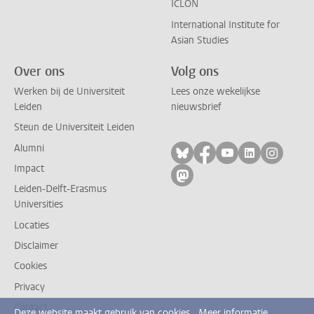
ICLON
International Institute for
Asian Studies
Over ons
Volg ons
Werken bij de Universiteit
Lees onze wekelijkse
Leiden
nieuwsbrief
Steun de Universiteit Leiden
Alumni
Volg ons op bluesky
Volg ons op facebo
Volg ons op yo
Volg ons op
Volg on
Impact
Volg ons op mastodon
Leiden-Delft-Erasmus
Universities
Locaties
Disclaimer
Cookies
Privacy
Contact
Deze website maakt gebruik van cookies.
Meer informatie.