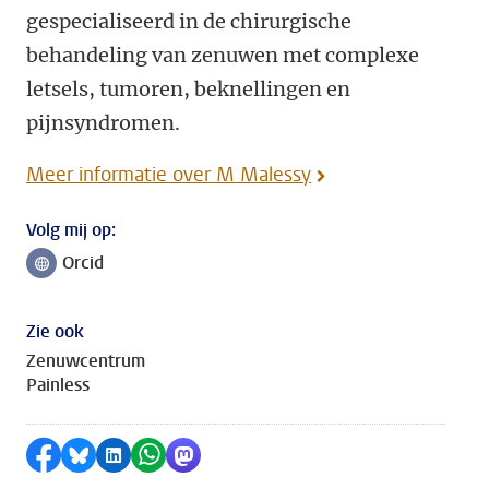
gespecialiseerd in de chirurgische
behandeling van zenuwen met complexe
letsels, tumoren, beknellingen en
pijnsyndromen.
Meer informatie over M Malessy
Volg mij op:
Orcid
Volg ons op
Zie ook
Zenuwcentrum
Painless
Delen op Facebook
Delen via Bluesky
Delen op LinkedIn
Delen via WhatsApp
Delen via Mastodon