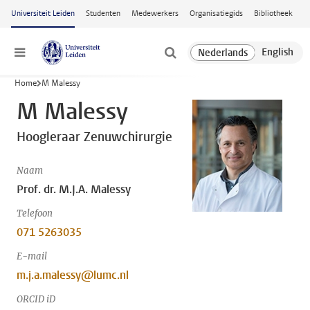
Ga naar hoofdinhoud
Universiteit Leiden
Studenten
Medewerkers
Organisatiegids
Bibliotheek
Menu
Home
M Malessy
M Malessy
Hoogleraar Zenuwchirurgie
Naam
Prof. dr. M.J.A. Malessy
Telefoon
071 5263035
E-mail
m.j.a.malessy@lumc.nl
ORCID iD