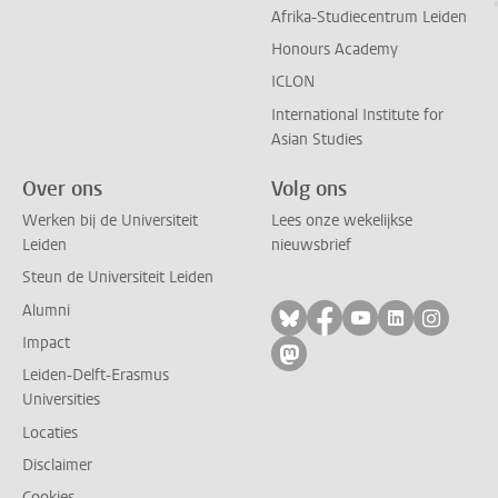
Afrika-Studiecentrum Leiden
Honours Academy
ICLON
International Institute for
Asian Studies
Over ons
Volg ons
Werken bij de Universiteit
Lees onze wekelijkse
Leiden
nieuwsbrief
Steun de Universiteit Leiden
Alumni
Volg ons op bluesky
Volg ons op facebo
Volg ons op yo
Volg ons op
Volg on
Impact
Volg ons op mastodon
Leiden-Delft-Erasmus
Universities
Locaties
Disclaimer
Cookies