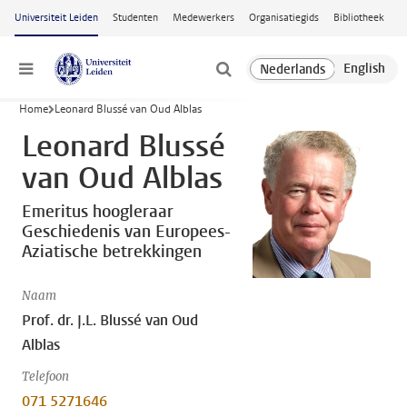
Ga naar hoofdinhoud
Universiteit Leiden
Studenten
Medewerkers
Organisatiegids
Bibliotheek
Menu
Home
Leonard Blussé van Oud Alblas
Leonard Blussé
van Oud Alblas
Emeritus hoogleraar
Geschiedenis van Europees-
Aziatische betrekkingen
Naam
Prof. dr. J.L. Blussé van Oud
Alblas
Telefoon
071 5271646