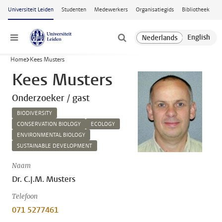
Ga naar hoofdinhoud
Universiteit Leiden
Studenten
Medewerkers
Organisatiegids
Bibliotheek
Menu
Home
Kees Musters
Kees Musters
Onderzoeker / gast
BIODIVERSITY
CONSERVATION BIOLOGY
ECOLOGY
ENVIRONMENTAL BIOLOGY
SUSTAINABLE DEVELOPMENT
Naam
Dr. C.J.M. Musters
Telefoon
071 5277461