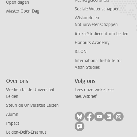
Rechtsgeleerdheid
Open dagen
Sociale Wetenschappen
Master Open Dag
Wiskunde en
Natuurwetenschappen
Afrika-Studiecentrum Leiden
Honours Academy
ICLON
International Institute for
Asian Studies
Over ons
Volg ons
Werken bij de Universiteit
Lees onze wekelijkse
Leiden
nieuwsbrief
Steun de Universiteit Leiden
Alumni
Volg ons op bluesky
Volg ons op facebo
Volg ons op yo
Volg ons op
Volg on
Impact
Volg ons op mastodon
Leiden-Delft-Erasmus