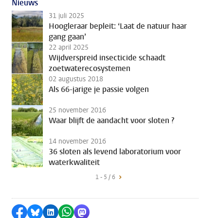
Nieuws
31 juli 2025
Hoogleraar bepleit: ‘Laat de natuur haar
gang gaan’
22 april 2025
Wijdverspreid insecticide schaadt
zoetwaterecosystemen
02 augustus 2018
Als 66-jarige je passie volgen
25 november 2016
Waar blijft de aandacht voor sloten ?
14 november 2016
36 sloten als levend laboratorium voor
waterkwaliteit
1 - 5 / 6
Delen op Facebook
Delen via Bluesky
Delen op LinkedIn
Delen via WhatsApp
Delen via Mastodon