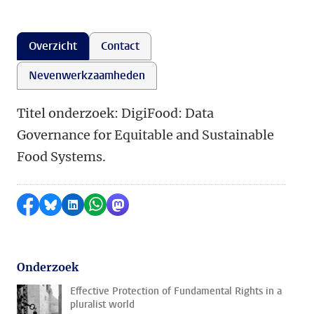
Overzicht
Contact
Nevenwerkzaamheden
Titel onderzoek: DigiFood: Data
Governance for Equitable and Sustainable
Food Systems.
Delen op Facebook
Delen via Bluesky
Delen op LinkedIn
Delen via WhatsApp
Delen via Mastodon
Onderzoek
Effective Protection of Fundamental Rights in a
pluralist world