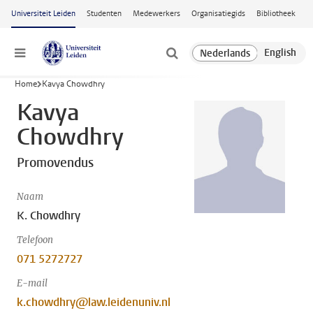
Ga naar hoofdinhoud
Universiteit Leiden
Studenten
Medewerkers
Organisatiegids
Bibliotheek
Menu
Home
Kavya Chowdhry
Kavya
Chowdhry
Promovendus
Naam
K. Chowdhry
Telefoon
071 5272727
E-mail
k.chowdhry@law.leidenuniv.nl