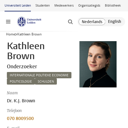
Ga naar hoofdinhoud
Universiteit Leiden
Studenten
Medewerkers
Organisatiegids
Bibliotheek
Menu
Home
Kathleen Brown
Kathleen
Brown
Onderzoeker
INTERNATIONALE POLITIEKE ECONOMIE
POLITICOLOGIE
SCHULDEN
Naam
Dr. K.J. Brown
Telefoon
070 8009500