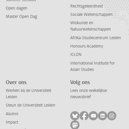
Rechtsgeleerdheid
Open dagen
Sociale Wetenschappen
Master Open Dag
Wiskunde en
Natuurwetenschappen
Afrika-Studiecentrum Leiden
Honours Academy
ICLON
International Institute for
Asian Studies
Over ons
Volg ons
Werken bij de Universiteit
Lees onze wekelijkse
Leiden
nieuwsbrief
Steun de Universiteit Leiden
Alumni
Volg ons op bluesky
Volg ons op facebo
Volg ons op yo
Volg ons op
Volg on
Impact
Volg ons op mastodon