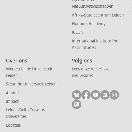
Natuurwetenschappen
Afrika-Studiecentrum Leiden
Honours Academy
ICLON
International Institute for
Asian Studies
Over ons
Volg ons
Werken bij de Universiteit
Lees onze wekelijkse
Leiden
nieuwsbrief
Steun de Universiteit Leiden
Alumni
Volg ons op bluesky
Volg ons op facebo
Volg ons op yo
Volg ons op
Volg on
Impact
Volg ons op mastodon
Leiden-Delft-Erasmus
Universities
Locaties