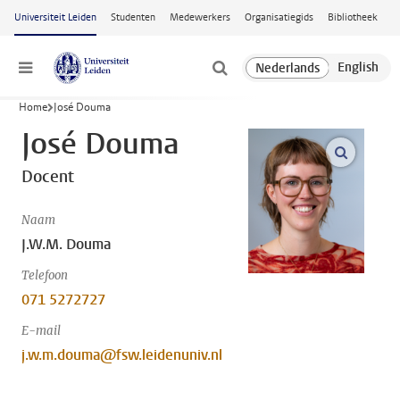
Ga naar hoofdinhoud
Universiteit Leiden
Studenten
Medewerkers
Organisatiegids
Bibliotheek
Menu
Home
José Douma
José Douma
open m
Docent
Naam
J.W.M. Douma
Telefoon
071 5272727
E-mail
j.w.m.douma@fsw.leidenuniv.nl