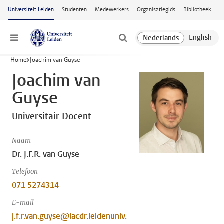
Ga naar hoofdinhoud
Universiteit Leiden
Studenten
Medewerkers
Organisatiegids
Bibliotheek
Menu
Home
Joachim van Guyse
Joachim van
Guyse
Universitair Docent
Naam
Dr. J.F.R. van Guyse
Telefoon
071 5274314
E-mail
j.f.r.van.guyse@lacdr.leidenuniv.