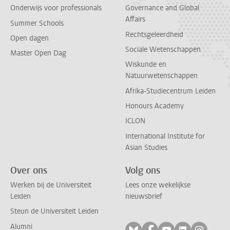
Onderwijs voor professionals
Governance and Global
Affairs
Summer Schools
Rechtsgeleerdheid
Open dagen
Sociale Wetenschappen
Master Open Dag
Wiskunde en
Natuurwetenschappen
Afrika-Studiecentrum Leiden
Honours Academy
ICLON
International Institute for
Asian Studies
Over ons
Volg ons
Werken bij de Universiteit
Lees onze wekelijkse
Leiden
nieuwsbrief
Steun de Universiteit Leiden
Alumni
Volg ons op bluesky
Volg ons op facebo
Volg ons op yo
Volg ons op
Volg on