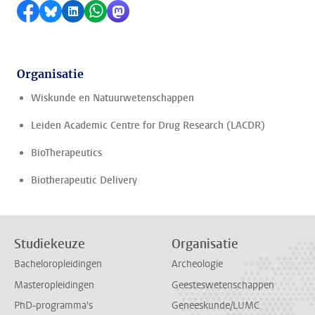
Delen op Facebook
Delen via Bluesky
Delen op LinkedIn
Delen via WhatsApp
Delen via Mastodon
Organisatie
Wiskunde en Natuurwetenschappen
Leiden Academic Centre for Drug Research (LACDR)
BioTherapeutics
Biotherapeutic Delivery
Studiekeuze
Organisatie
Bacheloropleidingen
Archeologie
Masteropleidingen
Geesteswetenschappen
PhD-programma's
Geneeskunde/LUMC