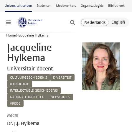
Ga naar hoofdinhoud
Universiteit Leiden
Studenten
Medewerkers
Organisatiegids
Bibliotheek
Menu
Home
Jacqueline Hylkema
Jacqueline
Hylkema
Universitair docent
CULTUURGESCHIEDENIS
DIVERSITEIT
ICONOLOGIE
INTELLECTUELE GESCHIEDENIS
NATIONALE IDENTITEIT
NEPSTUDIES
VREDE
Naam
Dr. J.J. Hylkema