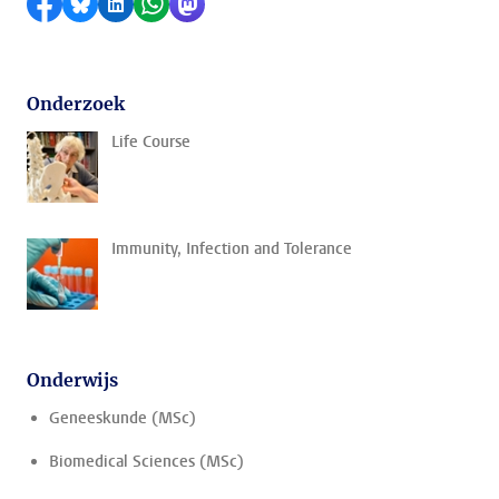
Delen op Facebook
Delen via Bluesky
Delen op LinkedIn
Delen via WhatsApp
Delen via Mastodon
Onderzoek
Life Course
Immunity, Infection and Tolerance
Onderwijs
Geneeskunde (MSc)
Biomedical Sciences (MSc)