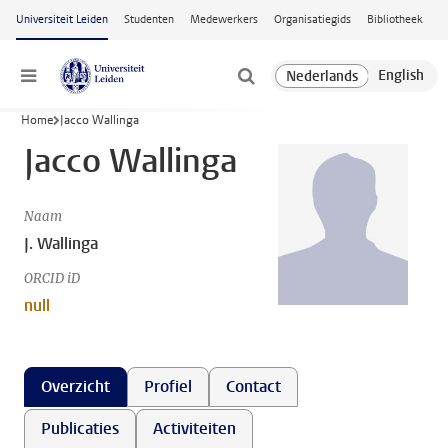
Ga naar hoofdinhoud
Universiteit Leiden
Studenten
Medewerkers
Organisatiegids
Bibliotheek
Menu
Home
Jacco Wallinga
Jacco Wallinga
Naam
J. Wallinga
ORCID iD
null
Overzicht
Profiel
Contact
Publicaties
Activiteiten