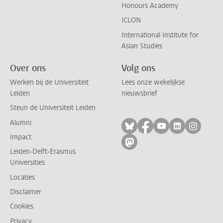
Honours Academy
ICLON
International Institute for
Asian Studies
Over ons
Volg ons
Werken bij de Universiteit
Lees onze wekelijkse
Leiden
nieuwsbrief
Steun de Universiteit Leiden
Alumni
Volg ons op bluesky
Volg ons op facebo
Volg ons op yo
Volg ons op
Volg on
Impact
Volg ons op mastodon
Leiden-Delft-Erasmus
Universities
Locaties
Disclaimer
Cookies
Privacy