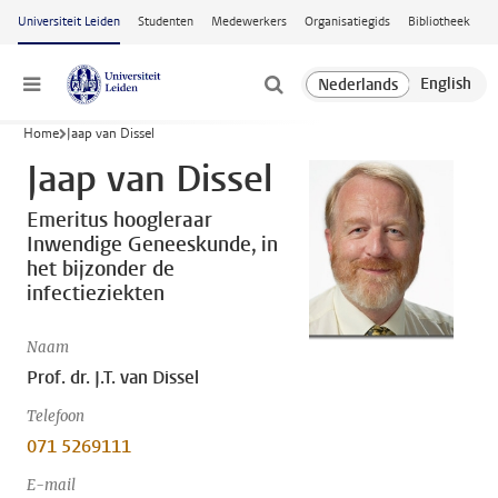
Ga naar hoofdinhoud
Universiteit Leiden
Studenten
Medewerkers
Organisatiegids
Bibliotheek
Menu
Home
Jaap van Dissel
Jaap van Dissel
Emeritus hoogleraar
Inwendige Geneeskunde, in
het bijzonder de
infectieziekten
Naam
Prof. dr. J.T. van Dissel
Telefoon
071 5269111
E-mail