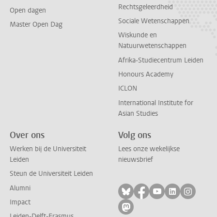
Rechtsgeleerdheid
Open dagen
Sociale Wetenschappen
Master Open Dag
Wiskunde en
Natuurwetenschappen
Afrika-Studiecentrum Leiden
Honours Academy
ICLON
International Institute for
Asian Studies
Over ons
Volg ons
Werken bij de Universiteit
Lees onze wekelijkse
Leiden
nieuwsbrief
Steun de Universiteit Leiden
Alumni
Volg ons op bluesky
Volg ons op facebo
Volg ons op yo
Volg ons op
Volg on
Impact
Volg ons op mastodon
Leiden-Delft-Erasmus