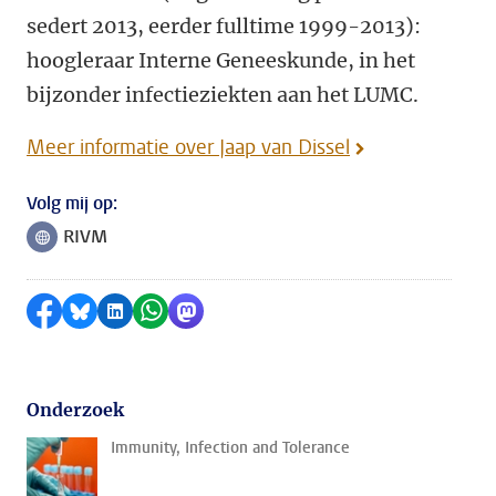
sedert 2013, eerder fulltime 1999-2013):
hoogleraar Interne Geneeskunde, in het
bijzonder infectieziekten aan het LUMC.
Meer informatie over Jaap van Dissel
Volg mij op:
RIVM
Volg ons op
Delen op Facebook
Delen via Bluesky
Delen op LinkedIn
Delen via WhatsApp
Delen via Mastodon
Onderzoek
Immunity, Infection and Tolerance