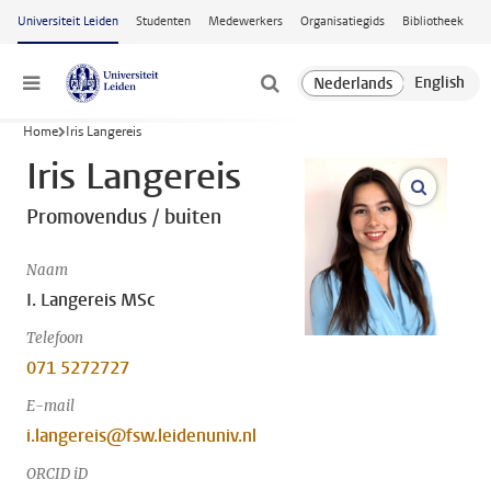
Ga naar hoofdinhoud
Universiteit Leiden
Studenten
Medewerkers
Organisatiegids
Bibliotheek
Menu
Home
Iris Langereis
Iris Langereis
open m
Promovendus / buiten
Naam
I. Langereis MSc
Telefoon
071 5272727
E-mail
i.langereis@fsw.leidenuniv.nl
ORCID iD