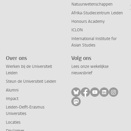
Natuurwetenschappen
Afrika-Studiecentrum Leiden
Honours Academy
ICLON
International Institute for
Asian Studies
Over ons
Volg ons
Werken bij de Universiteit
Lees onze wekelijkse
Leiden
nieuwsbrief
Steun de Universiteit Leiden
Alumni
Volg ons op bluesky
Volg ons op facebo
Volg ons op yo
Volg ons op
Volg on
Impact
Volg ons op mastodon
Leiden-Delft-Erasmus
Universities
Locaties
Disclaimer