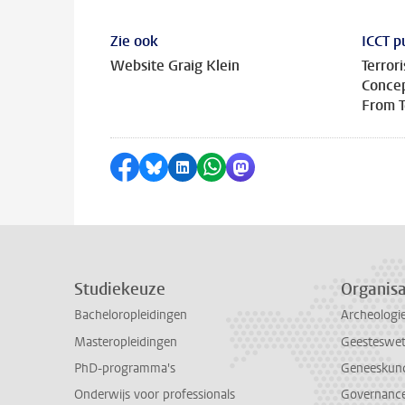
Zie ook
ICCT p
Website Graig Klein
Terrori
Conce
From T
Delen op Facebook
Delen via Bluesky
Delen op LinkedIn
Delen via WhatsApp
Delen via Mastodon
Studiekeuze
Organisa
Bacheloropleidingen
Archeologi
Masteropleidingen
Geesteswe
PhD-programma's
Geneeskun
Onderwijs voor professionals
Governance 