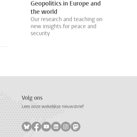
Geopolitics in Europe and
the world
Our research and teaching on
new insights for peace and
security
Volg ons
Lees onze wekelijkse nieuwsbrief
Volg ons op bluesky
Volg ons op facebook
Volg ons op youtube
Volg ons op linkedin
Volg ons op instagram
Volg ons op mastodon