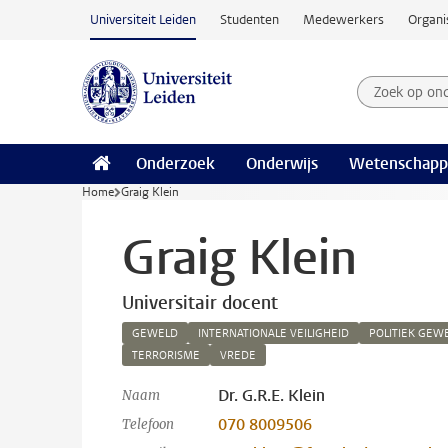
Ga naar hoofdinhoud
Universiteit Leiden
Studenten
Medewerkers
Organi
Zoek op on
Zoekterm
Onderzoek
Onderwijs
Wetenschapp
Home
Graig Klein
Graig Klein
Universitair docent
GEWELD
INTERNATIONALE VEILIGHEID
POLITIEK GEW
TERRORISME
VREDE
Dr. G.R.E. Klein
Naam
070 8009506
Telefoon