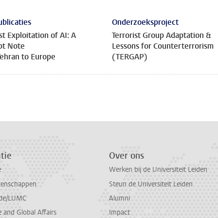
ublicaties
Onderzoeksproject
st Exploitation of AI: A
Terrorist Group Adaptation &
pt Note
Lessons for Counterterrorism
ehran to Europe
(TERGAP)
tie
Over ons
e
Werken bij de Universiteit Leiden
tenschappen
Steun de Universiteit Leiden
de/LUMC
Alumni
and Global Affairs
Impact