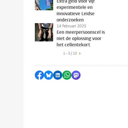
Extra geld voor vijf
experimentele en
innovatieve Leidse
onderzoeken
14 februari 2025
Een meerpersoonscel is
niet de oplossing voor
het cellentekort
1 - 3 / 10
Delen op Facebook
Delen via Bluesky
Delen op LinkedIn
Delen via WhatsApp
Delen via Mastodon