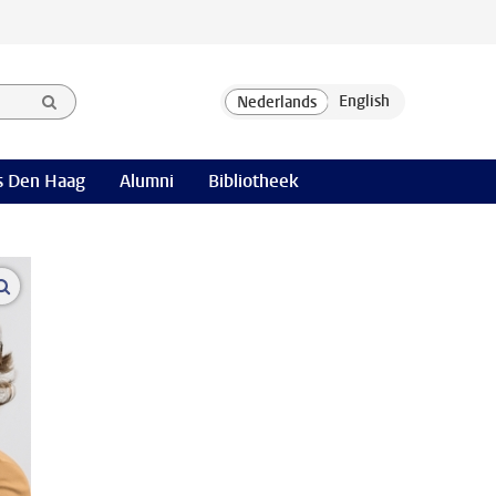
 Den Haag
Alumni
Bibliotheek
open modal