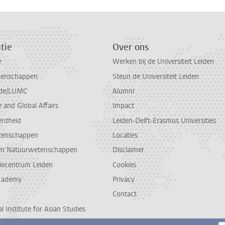
tie
Over ons
e
Werken bij de Universiteit Leiden
tenschappen
Steun de Universiteit Leiden
de/LUMC
Alumni
and Global Affairs
Impact
erdheid
Leiden-Delft-Erasmus Universities
tenschappen
Locaties
en Natuurwetenschappen
Disclaimer
diecentrum Leiden
Cookies
cademy
Privacy
Contact
l Institute for Asian Studies