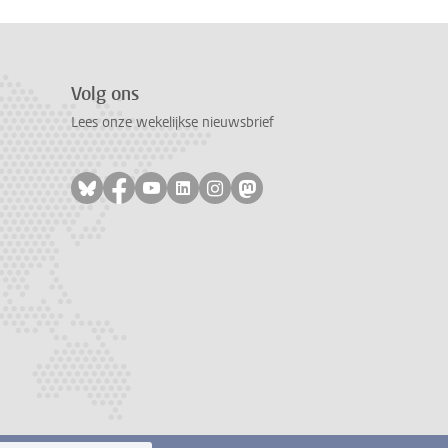
Volg ons
Lees onze wekelijkse nieuwsbrief
Volg ons op bluesky
Volg ons op facebook
Volg ons op youtube
Volg ons op linkedin
Volg ons op instagram
Volg ons op mastodon