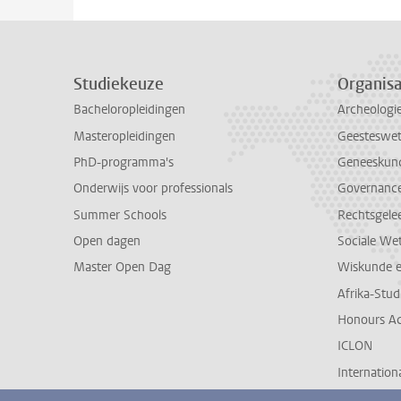
Studiekeuze
Organisa
Bacheloropleidingen
Archeologi
Masteropleidingen
Geesteswe
PhD-programma's
Geneeskun
Onderwijs voor professionals
Governance 
Summer Schools
Rechtsgele
Open dagen
Sociale We
Master Open Dag
Wiskunde 
Afrika-Stu
Honours A
ICLON
Internationa