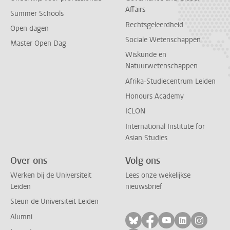
Affairs
Summer Schools
Rechtsgeleerdheid
Open dagen
Sociale Wetenschappen
Master Open Dag
Wiskunde en
Natuurwetenschappen
Afrika-Studiecentrum Leiden
Honours Academy
ICLON
International Institute for
Asian Studies
Over ons
Volg ons
Werken bij de Universiteit
Lees onze wekelijkse
Leiden
nieuwsbrief
Steun de Universiteit Leiden
Alumni
Volg ons op bluesky
Volg ons op facebo
Volg ons op yo
Volg ons op
Volg on