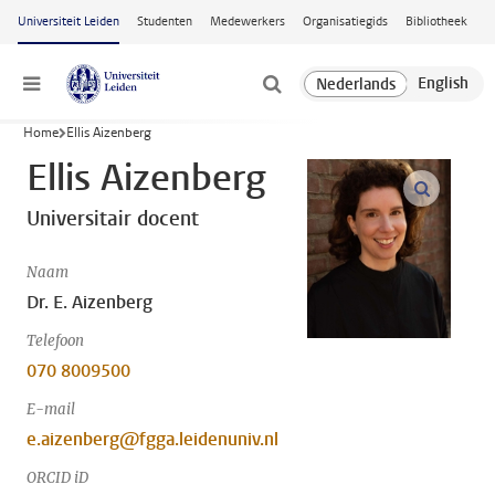
Ga naar hoofdinhoud
Universiteit Leiden
Studenten
Medewerkers
Organisatiegids
Bibliotheek
Menu
Home
Ellis Aizenberg
Ellis Aizenberg
open m
Universitair docent
Naam
Dr. E. Aizenberg
Telefoon
070 8009500
E-mail
e.aizenberg@fgga.leidenuniv.nl
ORCID iD