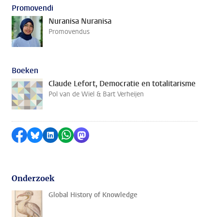
Promovendi
Nuranisa Nuranisa
Promovendus
Boeken
Claude Lefort, Democratie en totalitarisme
Pol van de Wiel & Bart Verheijen
Delen op Facebook
Delen via Bluesky
Delen op LinkedIn
Delen via WhatsApp
Delen via Mastodon
Onderzoek
Global History of Knowledge