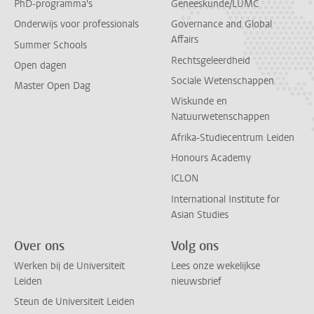
PhD-programma's
Geneeskunde/LUMC
Onderwijs voor professionals
Governance and Global
Affairs
Summer Schools
Rechtsgeleerdheid
Open dagen
Sociale Wetenschappen
Master Open Dag
Wiskunde en
Natuurwetenschappen
Afrika-Studiecentrum Leiden
Honours Academy
ICLON
International Institute for
Asian Studies
Over ons
Volg ons
Werken bij de Universiteit
Lees onze wekelijkse
Leiden
nieuwsbrief
Steun de Universiteit Leiden