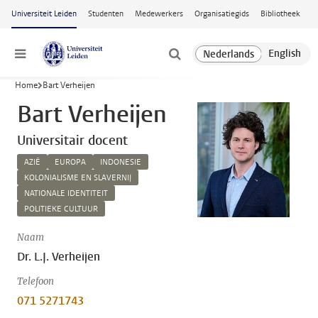
Ga naar hoofdinhoud
Universiteit Leiden
Studenten
Medewerkers
Organisatiegids
Bibliotheek
Menu
Home
Bart Verheijen
Bart Verheijen
Universitair docent
AZIË
EUROPA
INDONESIE
KOLONIALISME EN SLAVERNIJ
NATIONALE IDENTITEIT
POLITIEKE CULTUUR
Naam
Dr. L.J. Verheijen
Telefoon
071 5271743