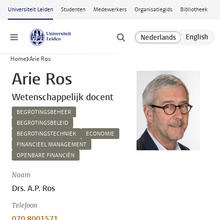
Ga naar hoofdinhoud
Universiteit Leiden
Studenten
Medewerkers
Organisatiegids
Bibliotheek
Menu
Home
Arie Ros
Arie Ros
Wetenschappelijk docent
BEGROTINGSBEHEER
BEGROTINGSBELEID
BEGROTINGSTECHNIEK
ECONOMIE
FINANCIEEL MANAGEMENT
​OPENBARE FINANCIËN
Naam
Drs. A.P. Ros
Telefoon
070 8001571