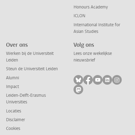
Honours Academy
ICLON
International Institute for
Asian Studies
Over ons
Volg ons
Werken bij de Universiteit
Lees onze wekelijkse
Leiden
nieuwsbrief
Steun de Universiteit Leiden
Alumni
Volg ons op bluesky
Volg ons op facebo
Volg ons op yo
Volg ons op
Volg on
Impact
Volg ons op mastodon
Leiden-Delft-Erasmus
Universities
Locaties
Disclaimer
Cookies