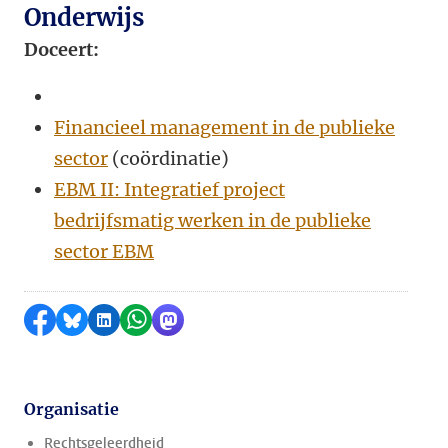
Onderwijs
Doceert:
Financieel management in de publieke
sector
(coördinatie)
EBM II: Integratief project
bedrijfsmatig werken in de publieke
sector EBM
Delen op Facebook
Delen via Bluesky
Delen op LinkedIn
Delen via WhatsApp
Delen via Mastodon
Organisatie
Rechtsgeleerdheid