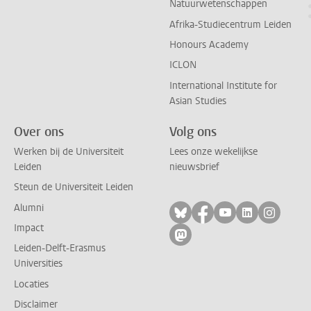
Natuurwetenschappen
Afrika-Studiecentrum Leiden
Honours Academy
ICLON
International Institute for
Asian Studies
Over ons
Volg ons
Werken bij de Universiteit
Lees onze wekelijkse
Leiden
nieuwsbrief
Steun de Universiteit Leiden
Alumni
Volg ons op bluesky
Volg ons op facebo
Volg ons op yo
Volg ons op
Volg on
Impact
Volg ons op mastodon
Leiden-Delft-Erasmus
Universities
Locaties
Disclaimer