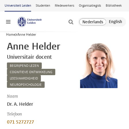
Ga naar hoofdinhoud
Universiteit Leiden
Studenten
Medewerkers
Organisatiegids
Bibliotheek
Menu
Home
Anne Helder
Anne Helder
Universitair docent
BEGRIJPEND LEZEN
COGNITIEVE ONTWIKKELING
LEESVAARDIGHEID
NEUROPSYCHOLOGIE
Naam
Dr. A. Helder
Telefoon
071 5272727