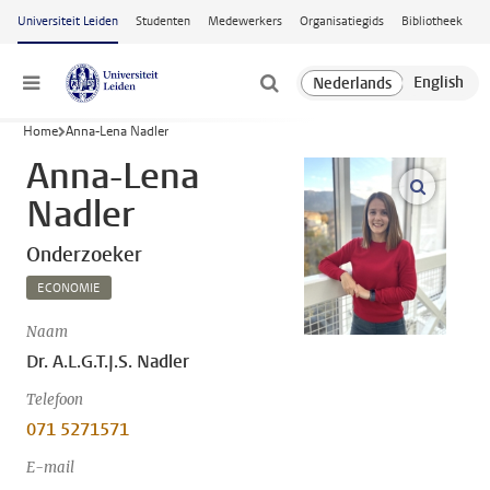
Ga naar hoofdinhoud
Universiteit Leiden
Studenten
Medewerkers
Organisatiegids
Bibliotheek
Menu
Home
Anna-Lena Nadler
Anna-Lena
open m
Nadler
Onderzoeker
ECONOMIE
Naam
Dr. A.L.G.T.J.S. Nadler
Telefoon
071 5271571
E-mail