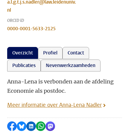
a.l.g.t.j.s.nadler@law.leidenuniv.
nl
ORCID iD
0000-0001-5633-2125
Overzicht
Profiel
Contact
Publicaties
Nevenwerkzaamheden
Anna-Lena is verbonden aan de afdeling
Economie als postdoc.
Meer informatie over Anna-Lena Nadler
Delen op Facebook
Delen via Bluesky
Delen op LinkedIn
Delen via WhatsApp
Delen via Mastodon