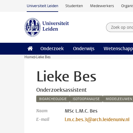
Ga naar hoofdinhoud
Universiteit Leiden
Studenten
Medewerkers
Organi
Zoek op on
Zoekterm
Onderzoek
Onderwijs
Wetenschapp
Home
Lieke Bes
Lieke Bes
Onderzoeksassistent
BIOARCHEOLOGIE
ISOTOOPANALYSE
MIDDELEEUWEN
MSc L.M.C. Bes
Naam
l.m.c.bes.3@arch.leidenuniv.nl
E-mail