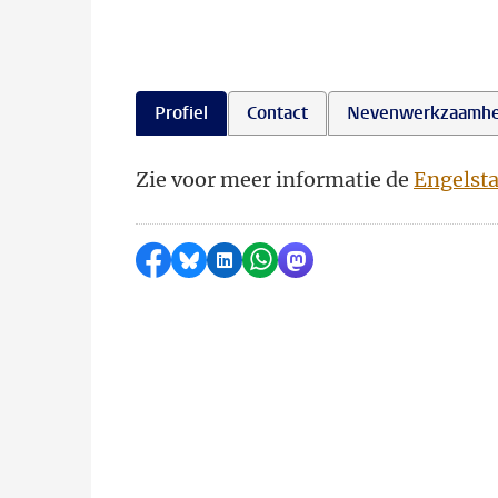
Profiel
Contact
Nevenwerkzaamh
Zie voor meer informatie de
Engelsta
Delen op Facebook
Delen via Bluesky
Delen op LinkedIn
Delen via WhatsApp
Delen via Mastodon