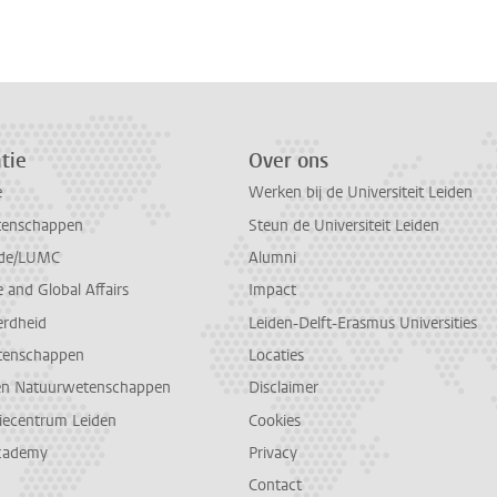
tie
Over ons
e
Werken bij de Universiteit Leiden
tenschappen
Steun de Universiteit Leiden
de/LUMC
Alumni
and Global Affairs
Impact
erdheid
Leiden-Delft-Erasmus Universities
tenschappen
Locaties
en Natuurwetenschappen
Disclaimer
diecentrum Leiden
Cookies
cademy
Privacy
Contact