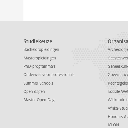
Studiekeuze
Organisa
Bacheloropleidingen
Archeologi
Masteropleidingen
Geesteswe
PhD-programma's
Geneeskun
Onderwijs voor professionals
Governance 
Summer Schools
Rechtsgele
Open dagen
Sociale We
Master Open Dag
Wiskunde 
Afrika-Stu
Honours A
ICLON