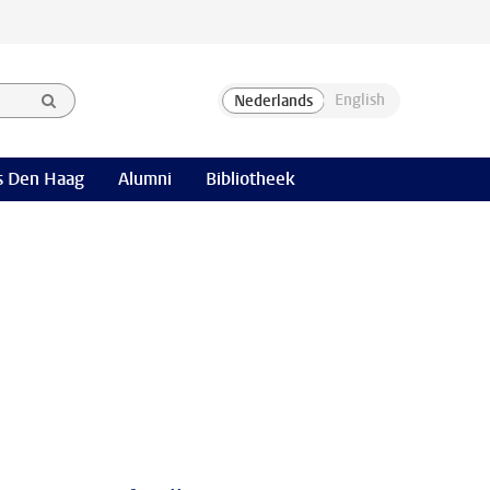
 Den Haag
Alumni
Bibliotheek