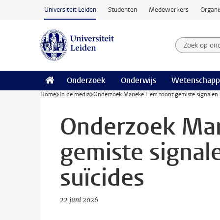
Ga naar hoofdinhoud
Universiteit Leiden
Studenten
Medewerkers
Organi
Zoek op on
Zoekterm
Onderzoek
Onderwijs
Wetenschapp
Home
In de media
Onderzoek Marieke Liem toont gemiste signalen b
Onderzoek Mar
gemiste signale
suïcides
22 juni 2026