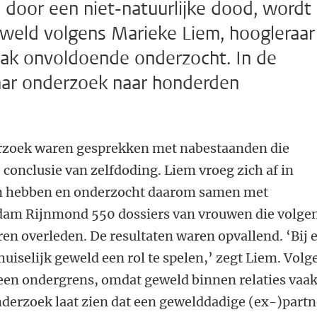
door een niet-natuurlijke dood, wordt
geweld volgens Marieke Liem, hoogleraar
vaak onvoldoende onderzocht. In de
haar onderzoek naar honderden
erzoek waren gesprekken met nabestaanden die
e conclusie van zelfdoding. Liem vroeg zich af in
den hebben en onderzocht daarom samen met
rdam Rijnmond 550 dossiers van vrouwen die volge
aren overleden. De resultaten waren opvallend. ‘Bij 
huiselijk geweld een rol te spelen,’ zegt Liem. Volg
k een ondergrens, omdat geweld binnen relaties vaa
nderzoek laat zien dat een gewelddadige (ex-)partn