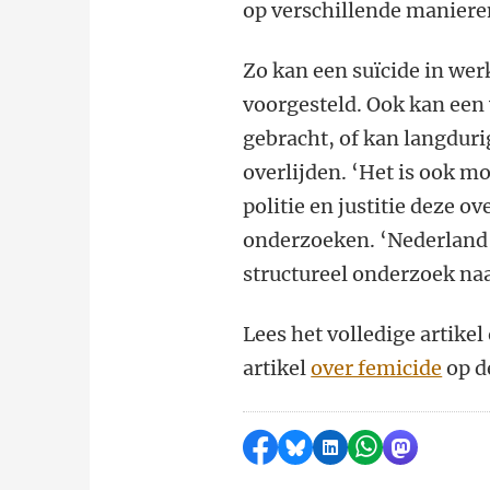
op verschillende maniere
Zo kan een suïcide in werk
voorgesteld. Ook kan een
gebracht, of kan langduri
overlijden. ‘Het is ook mo
politie en justitie deze 
onderzoeken. ‘Nederland f
structureel onderzoek naar
Lees het volledige artikel
artikel
over femicide
op d
Delen op Facebook
Delen via Bluesky
Delen op LinkedI
Delen via Wh
Delen via