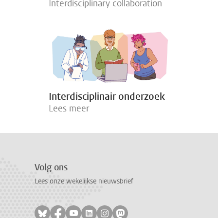
Interdisciplinary collaboration
Interdisciplinair onderzoek
Lees meer
Volg ons
Lees onze wekelijkse nieuwsbrief
Volg ons op bluesky
Volg ons op facebook
Volg ons op youtube
Volg ons op linkedin
Volg ons op instagram
Volg ons op mastodon