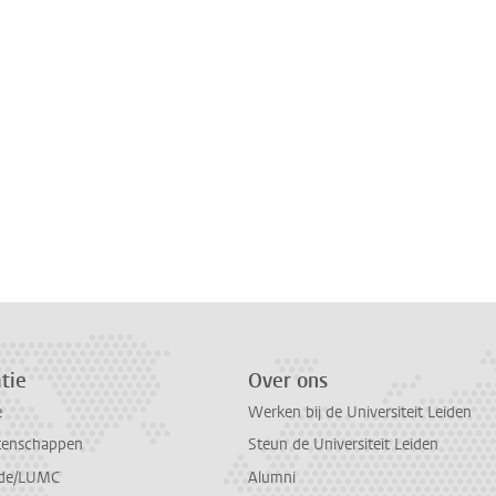
tie
Over ons
e
Werken bij de Universiteit Leiden
tenschappen
Steun de Universiteit Leiden
de/LUMC
Alumni