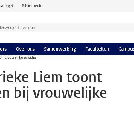
satiegids
Bibliotheek
derwerp of persoon en selecteer categorie
ers
Over ons
Samenwerking
Faculteiten
Campus
ij vrouwelijke suïcides
ieke Liem toont
n bij vrouwelijke