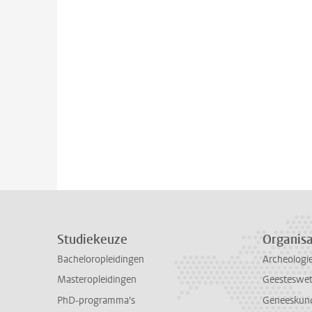
Studiekeuze
Organisa
Bacheloropleidingen
Archeologi
Masteropleidingen
Geesteswe
PhD-programma's
Geneeskun