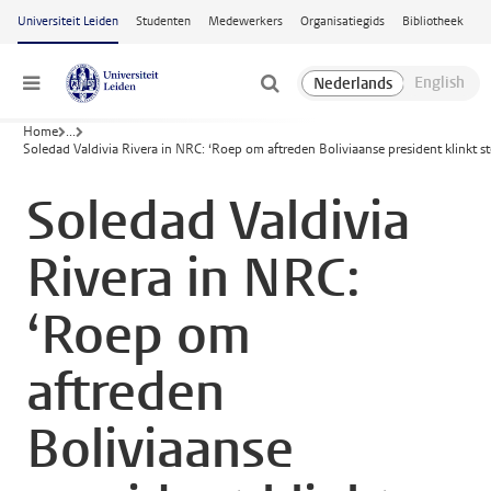
Ga naar hoofdinhoud
Universiteit Leiden
Studenten
Medewerkers
Organisatiegids
Bibliotheek
Menu
Home
...
Soledad Valdivia Rivera in NRC: ‘Roep om aftreden Boliviaanse president klinkt st
Soledad Valdivia
Rivera in NRC:
‘Roep om
aftreden
Boliviaanse