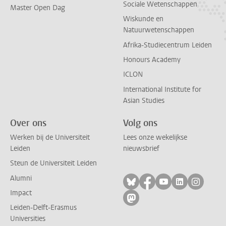
Sociale Wetenschappen
Master Open Dag
Wiskunde en
Natuurwetenschappen
Afrika-Studiecentrum Leiden
Honours Academy
ICLON
International Institute for
Asian Studies
Over ons
Volg ons
Werken bij de Universiteit
Lees onze wekelijkse
Leiden
nieuwsbrief
Steun de Universiteit Leiden
Alumni
Volg ons op bluesky
Volg ons op facebo
Volg ons op yo
Volg ons op
Volg on
Impact
Volg ons op mastodon
Leiden-Delft-Erasmus
Universities