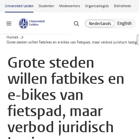
Ga naar hoofdinhoud
Universiteit Leiden
Studenten
Medewerkers
Organisatiegids
Bibliotheek
Menu
Home
...
Grote steden willen fatbikes en e-bikes van fietspad, maar verbod juridisch lastig
Grote steden
willen fatbikes en
e-bikes van
fietspad, maar
verbod juridisch