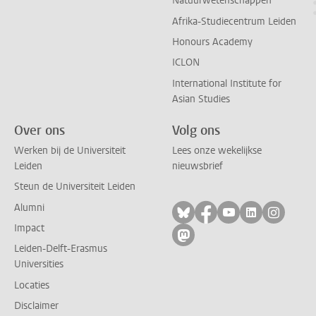
Natuurwetenschappen
Afrika-Studiecentrum Leiden
Honours Academy
ICLON
International Institute for
Asian Studies
Over ons
Volg ons
Werken bij de Universiteit
Lees onze wekelijkse
Leiden
nieuwsbrief
Steun de Universiteit Leiden
Alumni
Volg ons op bluesky
Volg ons op facebo
Volg ons op yo
Volg ons op
Volg on
Impact
Volg ons op mastodon
Leiden-Delft-Erasmus
Universities
Locaties
Disclaimer