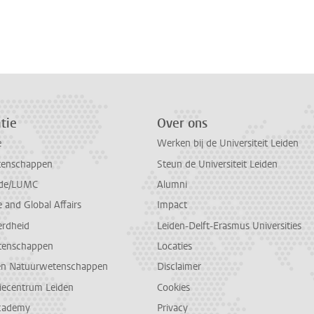
n
atsApp
 Mastodon
tie
Over ons
e
Werken bij de Universiteit Leiden
tenschappen
Steun de Universiteit Leiden
de/LUMC
Alumni
and Global Affairs
Impact
erdheid
Leiden-Delft-Erasmus Universities
tenschappen
Locaties
en Natuurwetenschappen
Disclaimer
diecentrum Leiden
Cookies
cademy
Privacy