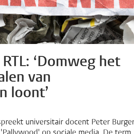
n RTL: ‘Domweg het
alen van
n loont’
spreekt universitair docent Peter Burge
 'Pallywood' op sociale media. De term