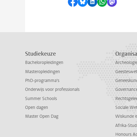
Delen op Facebook
Delen via Bluesky
Delen op LinkedI
Delen via Wh
Delen via
Studiekeuze
Organisa
Bacheloropleidingen
Archeologi
Masteropleidingen
Geesteswe
PhD-programma's
Geneeskun
Onderwijs voor professionals
Governance 
Summer Schools
Rechtsgele
Open dagen
Sociale We
Master Open Dag
Wiskunde 
Afrika-Stu
Honours A