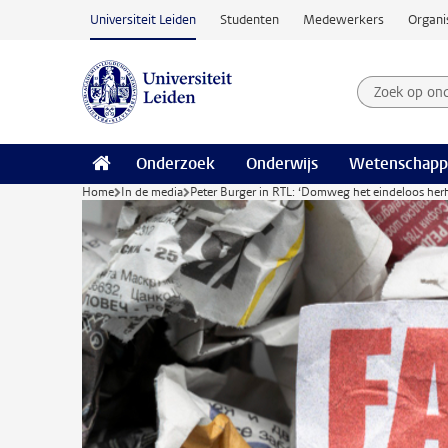
Ga naar hoofdinhoud
Universiteit Leiden
Studenten
Medewerkers
Organi
Zoek op on
Zoekterm
Onderzoek
Onderwijs
Wetenschapp
Home
In de media
Peter Burger in RTL: ‘Domweg het eindeloos her