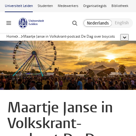
Ga naar hoofdinhoud
Universiteit Leiden
Studenten
Medewerkers
Organisatiegids
Bibliotheek
Menu
Home
...
Maartje Janse in Volkskrant-podcast De Dag over boycots
toon all
Maartje Janse in
Volkskrant-