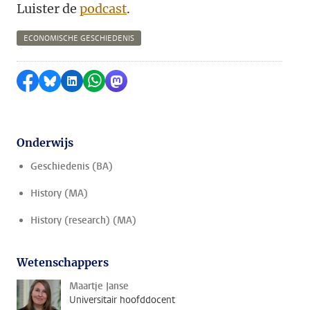
Luister de
podcast
.
ECONOMISCHE GESCHIEDENIS
Delen op Facebook
Delen via Bluesky
Delen op LinkedIn
Delen via WhatsApp
Delen via Mastodon
Onderwijs
Geschiedenis (BA)
History (MA)
History (research) (MA)
Wetenschappers
Maartje Janse
Universitair hoofddocent