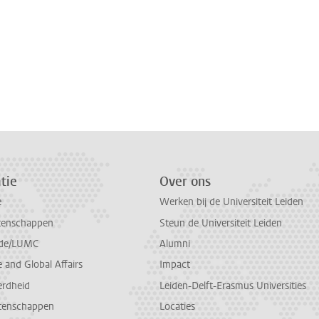
tie
Over ons
e
Werken bij de Universiteit Leiden
tenschappen
Steun de Universiteit Leiden
de/LUMC
Alumni
and Global Affairs
Impact
erdheid
Leiden-Delft-Erasmus Universities
tenschappen
Locaties