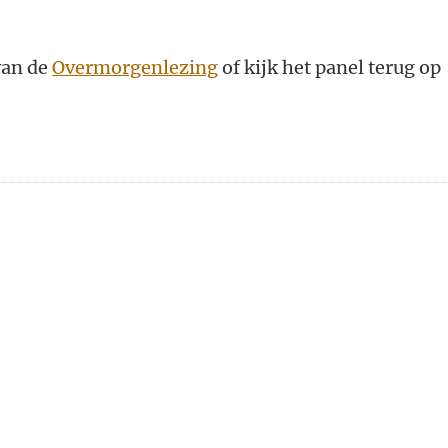
van de
Overmorgenlezing
of kijk het panel terug op
n
atsApp
 Mastodon