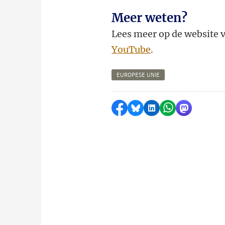
Meer weten?
Lees meer op de website 
YouTube
.
EUROPESE UNIE
Delen op Facebook
Delen via Bluesky
Delen op LinkedI
Delen via Wh
Delen via