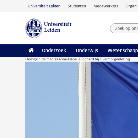
Ga naar hoofdinhoud
Universiteit Leiden
Studenten
Medewerkers
Organi
Zoek op on
Zoekterm
Onderzoek
Onderwijs
Wetenschapp
Home
In de media
Anne-Isabelle Richard bij Overmorgenlezing