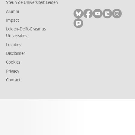
Steun de Universiteit Leiden
Alumni
Volg ons op bluesky
Volg ons op facebo
Volg ons op yo
Volg ons op
Volg on
Impact
Volg ons op mastodon
Leiden-Delft-Erasmus
Universities
Locaties
Disclaimer
Cookies
Privacy
Contact