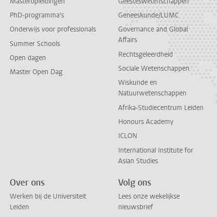
Masteropleidingen
Geesteswetenschappen
PhD-programma's
Geneeskunde/LUMC
Onderwijs voor professionals
Governance and Global
Affairs
Summer Schools
Rechtsgeleerdheid
Open dagen
Sociale Wetenschappen
Master Open Dag
Wiskunde en
Natuurwetenschappen
Afrika-Studiecentrum Leiden
Honours Academy
ICLON
International Institute for
Asian Studies
Over ons
Volg ons
Werken bij de Universiteit
Lees onze wekelijkse
Leiden
nieuwsbrief