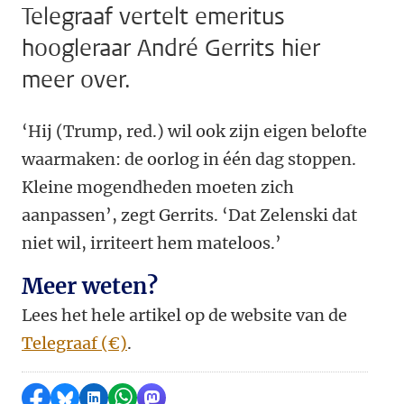
Telegraaf vertelt emeritus
hoogleraar André Gerrits hier
meer over.
‘Hij (Trump, red.) wil ook zijn eigen belofte
waarmaken: de oorlog in één dag stoppen.
Kleine mogendheden moeten zich
aanpassen’, zegt Gerrits. ‘Dat Zelenski dat
niet wil, irriteert hem mateloos.’
Meer weten?
Lees het hele artikel op de website van de
Telegraaf (€)
.
Delen op Facebook
Delen via Bluesky
Delen op LinkedIn
Delen via WhatsApp
Delen via Mastodon