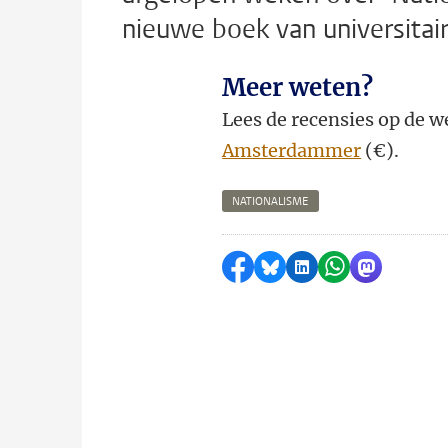
nieuwe boek van universitai
Meer weten?
Lees de recensies op de w
Amsterdammer
(€).
NATIONALISME
Delen op Facebook
Delen via Bluesky
Delen op LinkedI
Delen via Wh
Delen via