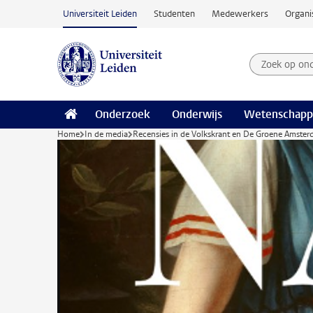
Ga naar hoofdinhoud
Universiteit Leiden
Studenten
Medewerkers
Organi
Zoek op on
Zoekterm
Onderzoek
Onderwijs
Wetenschapp
Home
In de media
Recensies in de Volkskrant en De Groene Amster