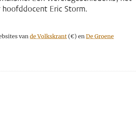
r hoofddocent Eric Storm.
ebsites van
de Volkskrant
(€) en
De Groene
n
atsApp
 Mastodon