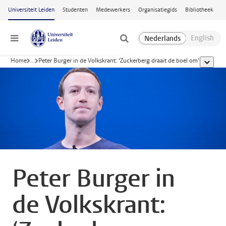
Ga naar hoofdinhoud
Universiteit Leiden
Studenten
Medewerkers
Organisatiegids
Bibliotheek
Menu
Home
...
Peter Burger in de Volkskrant: ‘Zuckerberg draait de boel om’
toon all
Peter Burger in
de Volkskrant: