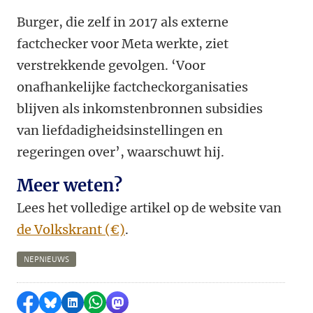
Burger, die zelf in 2017 als externe
factchecker voor Meta werkte, ziet
verstrekkende gevolgen. ‘Voor
onafhankelijke factcheckorganisaties
blijven als inkomstenbronnen subsidies
van liefdadigheidsinstellingen en
regeringen over’, waarschuwt hij.
Meer weten?
Lees het volledige artikel op de website van
de Volkskrant (€)
.
NEPNIEUWS
Delen op Facebook
Delen via Bluesky
Delen op LinkedIn
Delen via WhatsApp
Delen via Mastodon