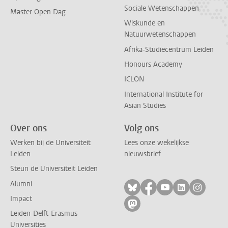
Sociale Wetenschappen
Master Open Dag
Wiskunde en
Natuurwetenschappen
Afrika-Studiecentrum Leiden
Honours Academy
ICLON
International Institute for
Asian Studies
Over ons
Volg ons
Werken bij de Universiteit
Lees onze wekelijkse
Leiden
nieuwsbrief
Steun de Universiteit Leiden
Alumni
Volg ons op bluesky
Volg ons op facebo
Volg ons op yo
Volg ons op
Volg on
Impact
Volg ons op mastodon
Leiden-Delft-Erasmus
Universities