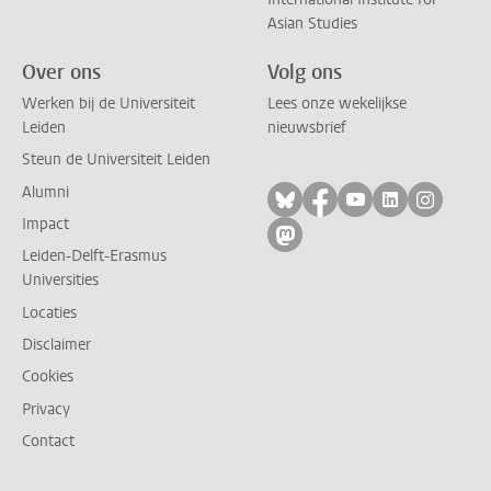
Asian Studies
Over ons
Volg ons
Werken bij de Universiteit
Lees onze wekelijkse
Leiden
nieuwsbrief
Steun de Universiteit Leiden
Alumni
Volg ons op bluesky
Volg ons op facebo
Volg ons op yo
Volg ons op
Volg on
Impact
Volg ons op mastodon
Leiden-Delft-Erasmus
Universities
Locaties
Disclaimer
Cookies
Privacy
Contact