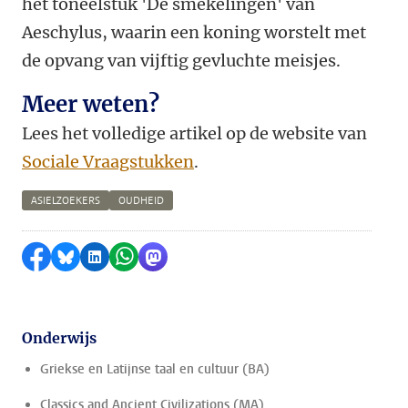
het toneelstuk 'De smekelingen' van
Aeschylus, waarin een koning worstelt met
de opvang van vijftig gevluchte meisjes.
Meer weten?
Lees het volledige artikel op de website van
Sociale Vraagstukken
.
ASIELZOEKERS
OUDHEID
Delen op Facebook
Delen via Bluesky
Delen op LinkedIn
Delen via WhatsApp
Delen via Mastodon
Onderwijs
Griekse en Latijnse taal en cultuur (BA)
Classics and Ancient Civilizations (MA)