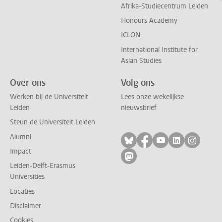
Afrika-Studiecentrum Leiden
Honours Academy
ICLON
International Institute for
Asian Studies
Over ons
Volg ons
Werken bij de Universiteit
Lees onze wekelijkse
Leiden
nieuwsbrief
Steun de Universiteit Leiden
Alumni
Volg ons op bluesky
Volg ons op facebo
Volg ons op yo
Volg ons op
Volg on
Impact
Volg ons op mastodon
Leiden-Delft-Erasmus
Universities
Locaties
Disclaimer
Cookies