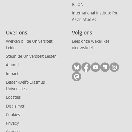
ICLON
International Institute for
Asian Studies
Over ons
Volg ons
Werken bij de Universiteit
Lees onze wekelijkse
Leiden
nieuwsbrief
Steun de Universiteit Leiden
Alumni
Volg ons op bluesky
Volg ons op facebo
Volg ons op yo
Volg ons op
Volg on
Impact
Volg ons op mastodon
Leiden-Delft-Erasmus
Universities
Locaties
Disclaimer
Cookies
Privacy