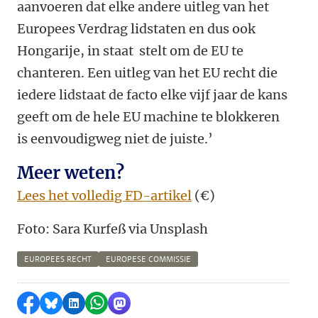
aanvoeren dat elke andere uitleg van het
Europees Verdrag lidstaten en dus ook
Hongarije, in staat stelt om de EU te
chanteren. Een uitleg van het EU recht die
iedere lidstaat de facto elke vijf jaar de kans
geeft om de hele EU machine te blokkeren
is eenvoudigweg niet de juiste.’
Meer weten?
Lees het volledig FD-artikel
(€)
Foto: Sara Kurfe
ß via Unsplash
EUROPEES RECHT
EUROPESE COMMISSIE
Delen op Facebook
Delen via Bluesky
Delen op LinkedIn
Delen via WhatsApp
Delen via Mastodon