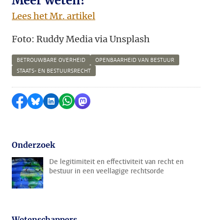
Meer weten?
Lees het Mr. artikel
Foto: Ruddy Media via Unsplash
BETROUWBARE OVERHEID
OPENBAARHEID VAN BESTUUR
STAATS- EN BESTUURSRECHT
Delen op Facebook
Delen via Bluesky
Delen op LinkedIn
Delen via WhatsApp
Delen via Mastodon
Onderzoek
De legitimiteit en effectiviteit van recht en
bestuur in een veellagige rechtsorde
Wetenschappers