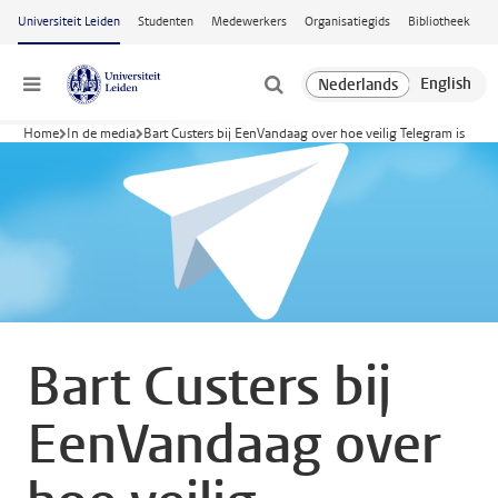
Ga naar hoofdinhoud
Universiteit Leiden
Studenten
Medewerkers
Organisatiegids
Bibliotheek
Menu
Home
In de media
Bart Custers bij EenVandaag over hoe veilig Telegram is
Bart Custers bij
EenVandaag over