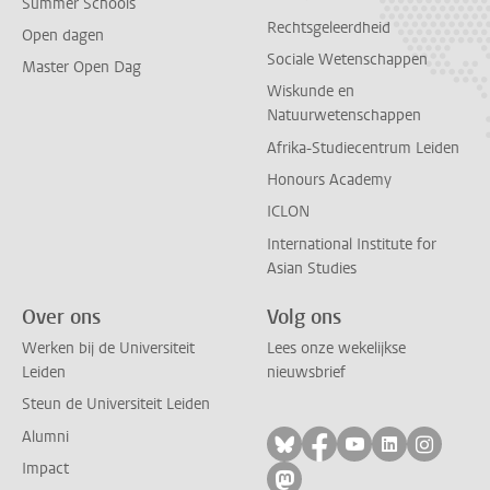
Summer Schools
Rechtsgeleerdheid
Open dagen
Sociale Wetenschappen
Master Open Dag
Wiskunde en
Natuurwetenschappen
Afrika-Studiecentrum Leiden
Honours Academy
ICLON
International Institute for
Asian Studies
Over ons
Volg ons
Werken bij de Universiteit
Lees onze wekelijkse
Leiden
nieuwsbrief
Steun de Universiteit Leiden
Alumni
Volg ons op bluesky
Volg ons op facebo
Volg ons op yo
Volg ons op
Volg on
Impact
Volg ons op mastodon