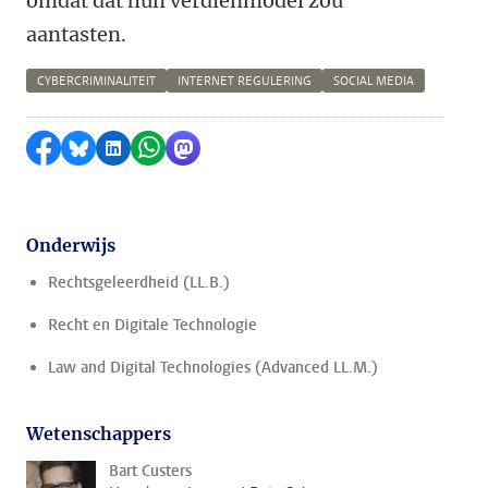
omdat dat hun verdienmodel zou
aantasten.
CYBERCRIMINALITEIT
INTERNET REGULERING
SOCIAL MEDIA
Delen op Facebook
Delen via Bluesky
Delen op LinkedIn
Delen via WhatsApp
Delen via Mastodon
Onderwijs
Rechtsgeleerdheid (LL.B.)
Recht en Digitale Technologie
Law and Digital Technologies (Advanced LL.M.)
Wetenschappers
Bart Custers