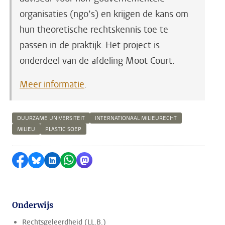
organisaties (ngo’s) en krijgen de kans om
hun theoretische rechtskennis toe te
passen in de praktijk. Het project is
onderdeel van de afdeling Moot Court.
Meer informatie
.
DUURZAME UNIVERSITEIT
INTERNATIONAAL MILIEURECHT
MILIEU
PLASTIC SOEP
Delen op Facebook
Delen via Bluesky
Delen op LinkedIn
Delen via WhatsApp
Delen via Mastodon
Onderwijs
Rechtsgeleerdheid (LL.B.)