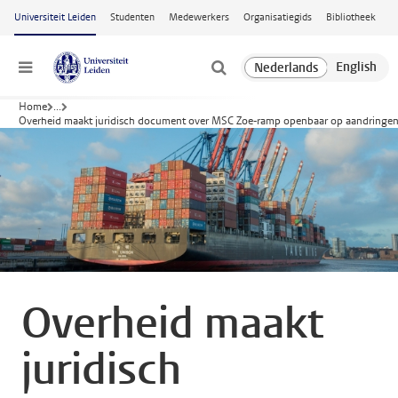
Ga naar hoofdinhoud
Universiteit Leiden
Studenten
Medewerkers
Organisatiegids
Bibliotheek
Menu
Home
...
Overheid maakt juridisch document over MSC Zoe-ramp openbaar op aandringen 
Overheid maakt
juridisch