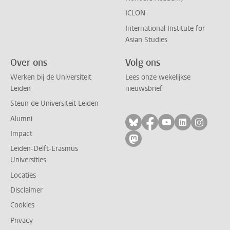
ICLON
International Institute for
Asian Studies
Over ons
Volg ons
Werken bij de Universiteit
Lees onze wekelijkse
Leiden
nieuwsbrief
Steun de Universiteit Leiden
Alumni
Volg ons op bluesky
Volg ons op facebo
Volg ons op yo
Volg ons op
Volg on
Impact
Volg ons op mastodon
Leiden-Delft-Erasmus
Universities
Locaties
Disclaimer
Cookies
Privacy