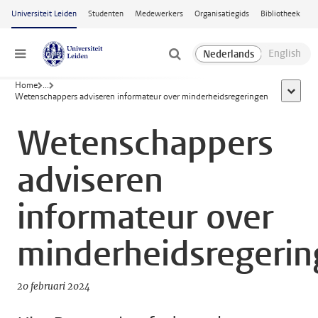
Ga naar hoofdinhoud
Universiteit Leiden
Studenten
Medewerkers
Organisatiegids
Bibliotheek
Menu
Home
...
toon all
Wetenschappers adviseren informateur over minderheidsregeringen
Wetenschappers
adviseren
informateur over
minderheidsregeri
20 februari 2024