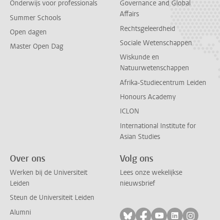
Onderwijs voor professionals
Governance and Global
Affairs
Summer Schools
Rechtsgeleerdheid
Open dagen
Sociale Wetenschappen
Master Open Dag
Wiskunde en
Natuurwetenschappen
Afrika-Studiecentrum Leiden
Honours Academy
ICLON
International Institute for
Asian Studies
Over ons
Volg ons
Werken bij de Universiteit
Lees onze wekelijkse
Leiden
nieuwsbrief
Steun de Universiteit Leiden
Alumni
Volg ons op bluesky
Volg ons op facebo
Volg ons op yo
Volg ons op
Volg on