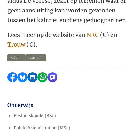
aldus De Vreese, zeker op terreinen waar er
geen aansluiting kan worden gevonden
tussen het kabinet en diens gedoogpartner.
Lees meer op de website van
NRC
(€) en
Trouw
(€).
ADVIES
KABINET
Delen op Facebook
Delen via Bluesky
Delen op LinkedIn
Delen via WhatsApp
Delen via Mastodon
Onderwijs
Bestuurskunde (BSc)
Public Administration (MSc)