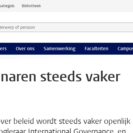
satiegids
Bibliotheek
derwerp of persoon en selecteer categorie
ers
Over ons
Samenwerking
Faculteiten
Campus
aren steeds vaker
over beleid wordt steeds vaker openlijk
oogleraar International Governance, en