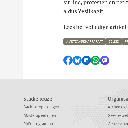
sit-ins, protesten en petit
aldus Yesilkagit.
Lees het volledige artikel
AMBTENARENAPPARAAT
BELEID
P
Delen op Facebook
Delen via Bluesky
Delen op LinkedI
Delen via Wh
Delen via
Studiekeuze
Organisa
Bacheloropleidingen
Archeologi
Masteropleidingen
Geesteswe
PhD-programma's
Geneeskun