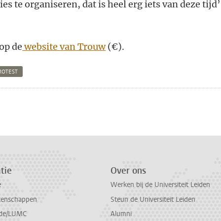
ies te organiseren, dat is heel erg iets van deze tijd’
 op de
website van Trouw
(€).
ROTEST
n
atsApp
 Mastodon
tie
Over ons
e
Werken bij de Universiteit Leiden
tenschappen
Steun de Universiteit Leiden
de/LUMC
Alumni