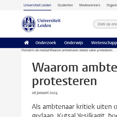
Ga naar hoofdinhoud
Universiteit Leiden
Studenten
Medewerkers
Organi
Zoek op on
Zoekterm
Onderzoek
Onderwijs
Wetenschapp
Home
In de media
Waarom ambtenaren steeds vaker protesteren
Waarom ambten
protesteren
08 januari 2024
Als ambtenaar kritiek uiten 
gedaan. Kutsal Yesilkagit, h