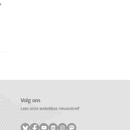
,
Volg ons
Lees onze wekelijkse nieuwsbrief
Volg ons op bluesky
Volg ons op facebook
Volg ons op youtube
Volg ons op linkedin
Volg ons op instagram
Volg ons op mastodon