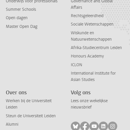
Onderwijs voor professionals
Governance and Global
Affairs
Summer Schools
Rechtsgeleerdheid
Open dagen
Sociale Wetenschappen
Master Open Dag
Wiskunde en
Natuurwetenschappen
Afrika-Studiecentrum Leiden
Honours Academy
ICLON
International Institute for
Asian Studies
Over ons
Volg ons
Werken bij de Universiteit
Lees onze wekelijkse
Leiden
nieuwsbrief
Steun de Universiteit Leiden
Alumni
Volg ons op bluesky
Volg ons op facebo
Volg ons op yo
Volg ons op
Volg on