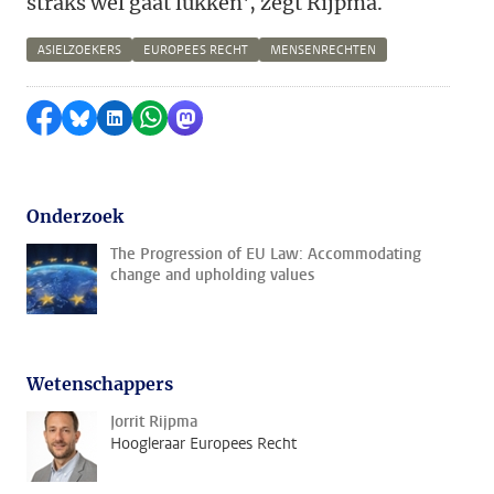
straks wel gaat lukken', zegt Rijpma.
ASIELZOEKERS
EUROPEES RECHT
MENSENRECHTEN
Delen op Facebook
Delen via Bluesky
Delen op LinkedIn
Delen via WhatsApp
Delen via Mastodon
Onderzoek
The Progression of EU Law: Accommodating
change and upholding values
Wetenschappers
Jorrit Rijpma
Hoogleraar Europees Recht