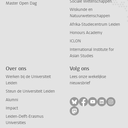
Sociale Wetenschappen
Master Open Dag
Wiskunde en
Natuurwetenschappen
Afrika-Studiecentrum Leiden
Honours Academy
ICLON
International Institute for
Asian Studies
Over ons
Volg ons
Werken bij de Universiteit
Lees onze wekelijkse
Leiden
nieuwsbrief
Steun de Universiteit Leiden
Alumni
Volg ons op bluesky
Volg ons op facebo
Volg ons op yo
Volg ons op
Volg on
Impact
Volg ons op mastodon
Leiden-Delft-Erasmus
Universities