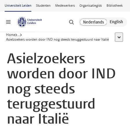
Ga naar hoofdinhoud
Universiteit Leiden
Studenten
Medewerkers
Organisatiegids
Bibliotheek
Menu
Home
...
toon all
Asielzoekers worden door IND nog steeds teruggestuurd naar Italië
Asielzoekers
worden door IND
nog steeds
teruggestuurd
naar Italië