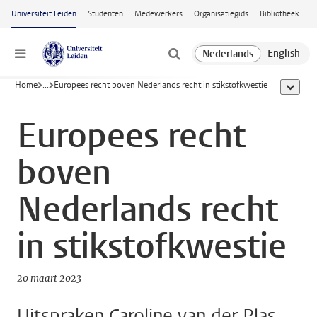
Ga naar hoofdinhoud
Universiteit Leiden
Studenten
Medewerkers
Organisatiegids
Bibliotheek
Menu
Home
...
Europees recht boven Nederlands recht in stikstofkwestie
toon all
Europees recht
boven
Nederlands recht
in stikstofkwestie
20 maart 2023
Uitspraken Caroline van der Plas